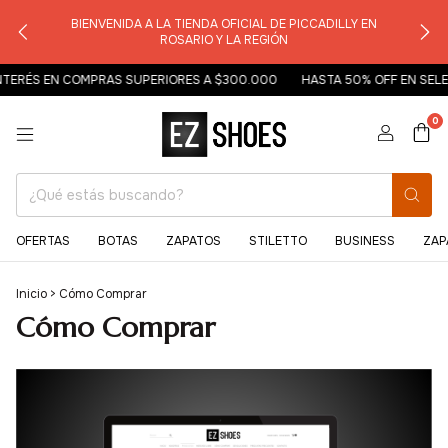
BIENVENIDA A LA TIENDA OFICIAL DE PICCADILLY EN
ROSARIO Y LA REGIÓN
TERÉS EN COMPRAS SUPERIORES A $300.000
HASTA 50% OFF EN SELE
0
OFERTAS
BOTAS
ZAPATOS
STILETTO
BUSINESS
ZAP
Inicio
>
Cómo Comprar
Cómo Comprar